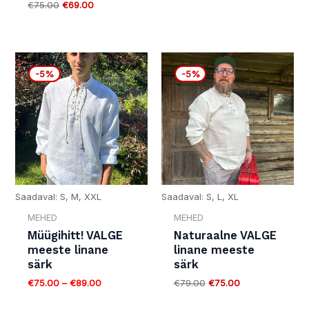
€
75.00
€
69.00
Algne
Current
hind
price
-5%
-5%
-5%
-5%
oli:
is:
€79.00.
€75.00.
Saadaval: S, M, XXL
Saadaval: S, L, XL
MEHED
MEHED
Müügihitt! VALGE
Naturaalne VALGE
meeste linane
linane meeste
särk
särk
€
75.00
–
€
89.00
€
79.00
€
75.00