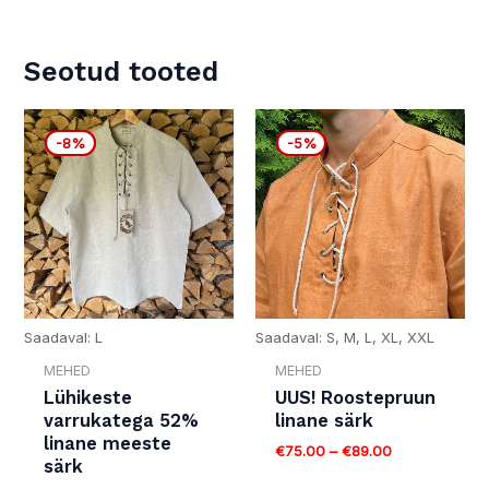
Suurused
61cm, 62cm
Seotud tooted
Algne
Current
hind
price
-8%
-8%
-5%
-5%
oli:
is:
€75.00.
€69.00.
Saadaval: L
Saadaval: S, M, L, XL, XXL
MEHED
MEHED
Lühikeste
UUS! Roostepruun
varrukatega 52%
linane särk
linane meeste
€
75.00
–
€
89.00
särk