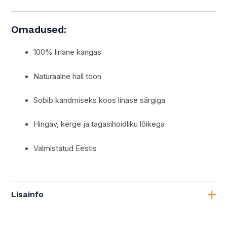
Omadused:
100% linane kangas
Naturaalne hall toon
Sobib kandmiseks koos linase särgiga
Hingav, kerge ja tagasihoidliku lõikega
Valmistatud Eestis
Lisainfo
Värv
Naturaalne linane hall