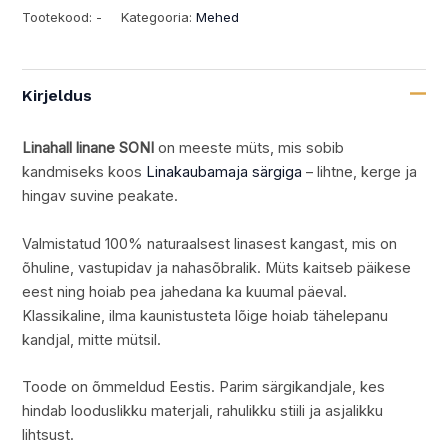
Tootekood:
-
Kategooria:
Mehed
Kirjeldus
Linahall linane SONI
on meeste müts, mis sobib
kandmiseks koos
Linakaubamaja särgiga
– lihtne, kerge ja
hingav suvine peakate.
Valmistatud 100% naturaalsest linasest kangast, mis on
õhuline, vastupidav ja nahasõbralik. Müts kaitseb päikese
eest ning hoiab pea jahedana ka kuumal päeval.
Klassikaline, ilma kaunistusteta lõige hoiab tähelepanu
kandjal, mitte mütsil.
Toode on õmmeldud Eestis. Parim särgikandjale, kes
hindab looduslikku materjali, rahulikku stiili ja asjalikku
lihtsust.