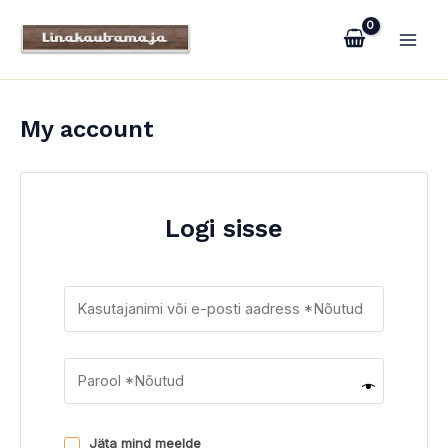
Skip
Main
to
Men
content
My account
Logi sisse
Jäta mind meelde